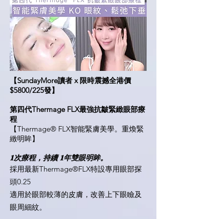
【
SundayMore讀者 x 限時震撼全港價
$5800/225發
】
第四代Thermage FLX最強抗皺緊緻眼部療
程
【Thermage® FLX智能緊膚美學。重煥緊
緻明眸】
𝟏次療程，持續 𝟏年雙眼明眸。
採用最新Thermage®FLX特設專用眼部探
頭0.25
適用於眼部較薄的皮膚，改善上下眼瞼及
眼周細紋。