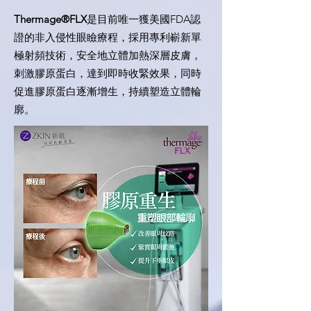
Thermage®FLX
是目前唯一獲美國FDA認
證的非入侵性眼瞼療程，採用專利嶄新單
極射頻技術，安全地立體加熱深層皮膚，
刺激膠原蛋白，達到即時收緊效果，同時
促進膠原蛋白逐漸增生，持續塑造立體輪
廓。