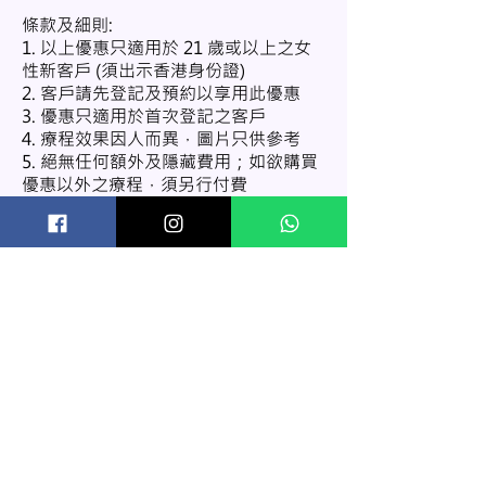
條款及細則:
1. 以上優惠只適用於 21 歲或以上之女
性新客戶 (須出示香港身份證)
2. 客戶請先登記及預約以享用此優惠
3. 優惠只適用於首次登記之客戶
4. 療程效果因人而異，圖片只供參考
5. 絕無任何額外及隱藏費用；如欲購買
優惠以外之療程，須另行付費
6. 如有任何爭議，新肌科技美容中心
Zkin Advanced Beauty 保留最終決定
權
7. 推廣期至另行通知
私隱政策
優惠條款及細則
關於新肌