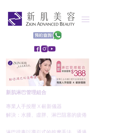
新肌淋巴管理組合
專業人手按壓 X 嶄新儀器
解決：水腫、虛胖、淋巴阻塞的疲倦
淋巴排毒以導引式的按摩手法，通過