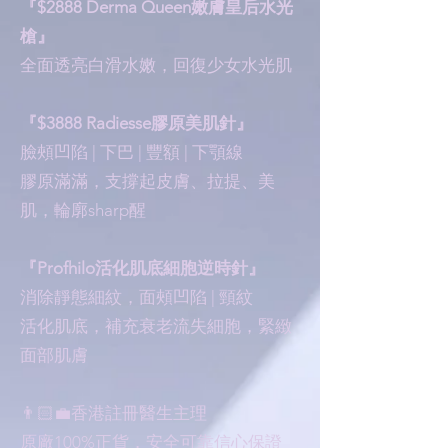
『$2888 Derma Queen嫩膚皇后水光
槍』
全面透亮白滑水嫩，回復少女水光肌
『$3888 Radiesse膠原美肌針』
臉頰凹陷 | 下巴 | 豐額 | 下顎線
膠原滿滿，支撐起皮膚、拉提、美
肌，輪廓sharp醒
『Profhilo活化肌底細胞逆時針』
消除靜態細紋，面頰凹陷 | 頸紋
活化肌底，補充衰老流失細胞，緊緻
面部肌膚
👨🏻‍💼香港註冊醫生主理
原廠100%正貨，安全可靠信心保證