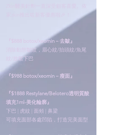
Zkin醫美針劑一直深受顧客喜愛。依
家zkin推出咗新客優惠啦🎉！
『$888 botox/xeomin－去皺』
消除動態皺紋，眉心紋/抬頭紋/魚尾
紋/放鬆下巴
『$988 botox/xeomin－瘦面』
『$1888 Restylane/Belotero透明質酸
填充1ml-美化輪廓』
下巴 | 虎紋 | 面頰 | 鼻梁
可填充面部各處凹陷，打造完美面型