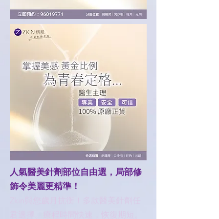
人氣醫美針劑部位自由選，局部修
飾令美麗更精準！
Zkin與您歲月抗衡！多款醫美針劑任
君選擇。療程時間快速，恢復期短。